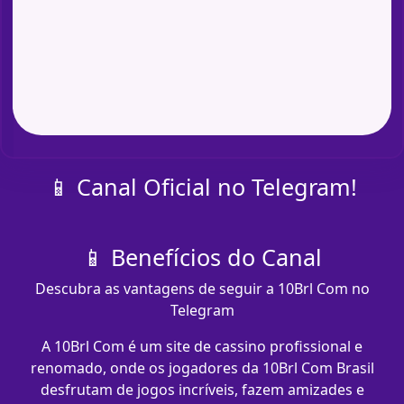
📱 Canal Oficial no Telegram!
📱 Benefícios do Canal
Descubra as vantagens de seguir a 10Brl Com no
Telegram
A 10Brl Com é um site de cassino profissional e
renomado, onde os jogadores da 10Brl Com Brasil
desfrutam de jogos incríveis, fazem amizades e