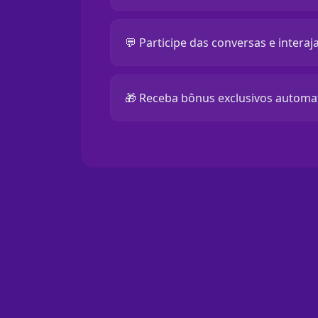
💬 Participe das conversas e interaj
🎁 Receba bônus exclusivos autom