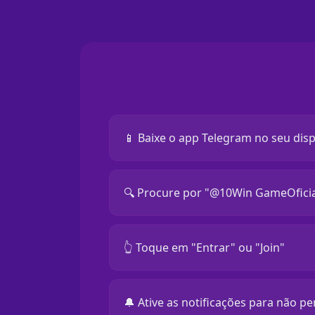
📱 Baixe o app Telegram no seu disp
🔍 Procure por "@10Win GameOficia
👆 Toque em "Entrar" ou "Join"
🔔 Ative as notificações para não p