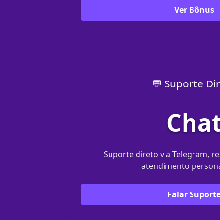
Ver Bônus
💬 Suporte Di
Cha
Suporte direto via Telegram, r
atendimento persona
Falar Suport