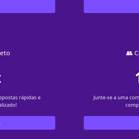
reto
👥 
t
espostas rápidas e
Junte-se a uma com
lizado!
compa
e