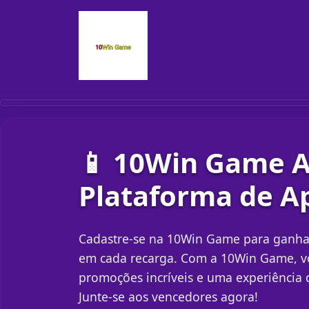
📱 10Win Game 
Plataforma de A
Cadastre-se na 10Win Game para ganha
em cada recarga. Com a 10Win Game, v
promoções incríveis e uma experiência d
Junte-se aos vencedores agora!