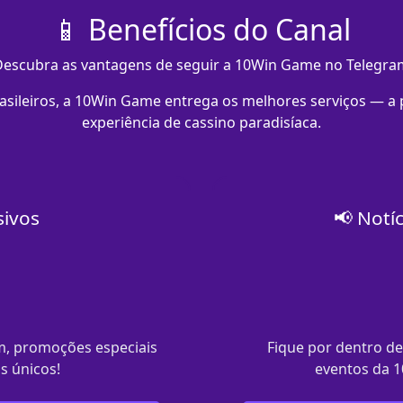
📱 Benefícios do Canal
Descubra as vantagens de seguir a 10Win Game no Telegra
rasileiros, a 10Win Game entrega os melhores serviços — a
experiência de cassino paradisíaca.
sivos
📢 Notí
m, promoções especiais
Fique por dentro d
s únicos!
eventos da 