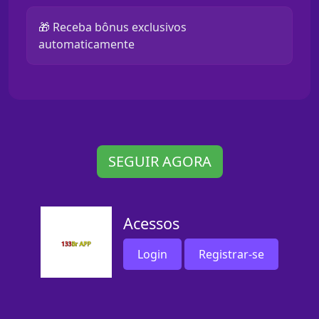
🎁 Receba bônus exclusivos
automaticamente
SEGUIR AGORA
Acessos
Login
Registrar-se