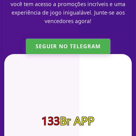
você tem acesso a promoções incríveis e uma
experiência de jogo inigualável. Junte-se aos
vencedores agora!
SEGUIR NO TELEGRAM