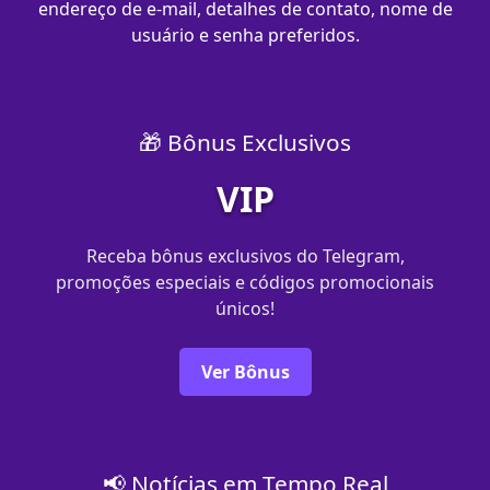
endereço de e-mail, detalhes de contato, nome de
usuário e senha preferidos.
🎁 Bônus Exclusivos
VIP
Receba bônus exclusivos do Telegram,
promoções especiais e códigos promocionais
únicos!
Ver Bônus
📢 Notícias em Tempo Real