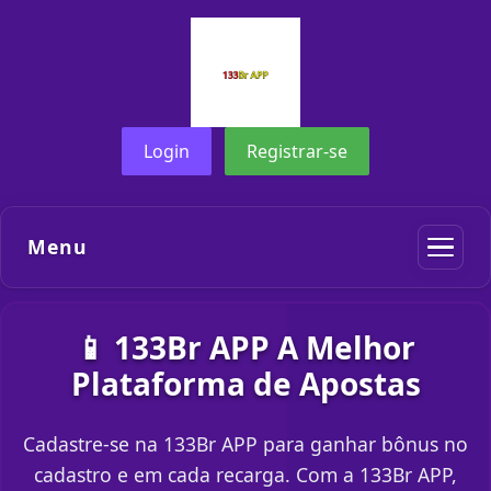
Login
Registrar-se
Menu
📱 133Br APP A Melhor
Plataforma de Apostas
Cadastre-se na 133Br APP para ganhar bônus no
cadastro e em cada recarga. Com a 133Br APP,