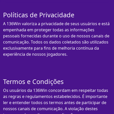
Políticas de Privacidade
A 136Win valoriza a privacidade de seus usuários e está
empenhada em proteger todas as informações
pessoais fornecidas durante o uso de nossos canais de
comunicação. Todos os dados coletados são utilizados
exclusivamente para fins de melhoria contínua da
experiência de nossos jogadores.
Termos e Condições
Os usuários da 136Win concordam em respeitar todas
as regras e regulamentos estabelecidos. É importante
ler e entender todos os termos antes de participar de
nossos canais de comunicação. A violação destes