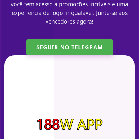
você tem acesso a promoções incríveis e uma
experiência de jogo inigualável. Junte-se aos
vencedores agora!
SEGUIR NO TELEGRAM