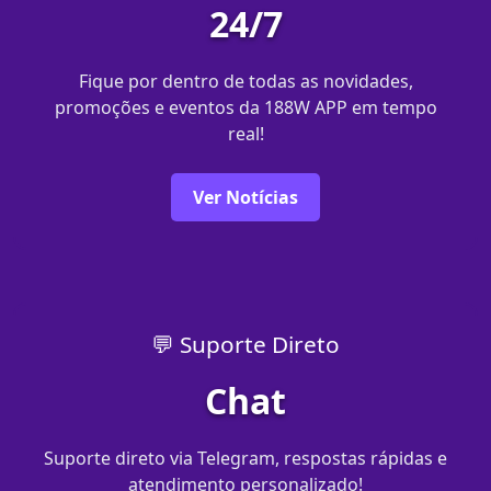
24/7
Fique por dentro de todas as novidades,
promoções e eventos da 188W APP em tempo
real!
Ver Notícias
💬 Suporte Direto
Chat
Suporte direto via Telegram, respostas rápidas e
atendimento personalizado!