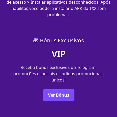
de acesso > Instalar aplicativos desconhecidos. Após
habilitar, você poderá instalar o APK da 1XX sem
problemas.
🎁 Bônus Exclusivos
VIP
Receba bônus exclusivos do Telegram,
promoções especiais e códigos promocionais
únicos!
Ver Bônus