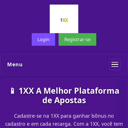
Login
Registrar-se
Menu
📱 1XX A Melhor Plataforma
de Apostas
Cadastre-se na 1XX para ganhar bônus no
cadastro e em cada recarga. Com a 1XX, você tem