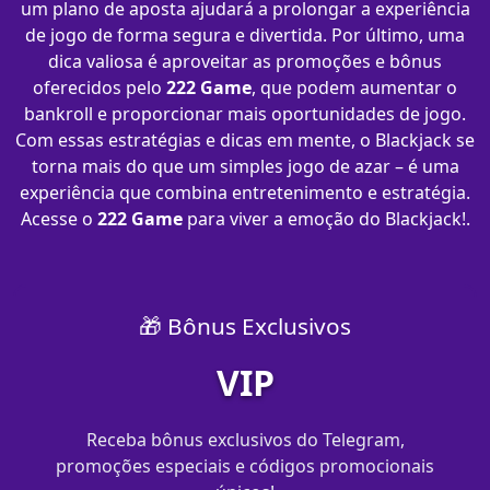
um plano de aposta ajudará a prolongar a experiência
de jogo de forma segura e divertida. Por último, uma
dica valiosa é aproveitar as promoções e bônus
oferecidos pelo
222 Game
, que podem aumentar o
bankroll e proporcionar mais oportunidades de jogo.
Com essas estratégias e dicas em mente, o Blackjack se
torna mais do que um simples jogo de azar – é uma
experiência que combina entretenimento e estratégia.
Acesse o
222 Game
para viver a emoção do Blackjack!.
🎁 Bônus Exclusivos
VIP
Receba bônus exclusivos do Telegram,
promoções especiais e códigos promocionais