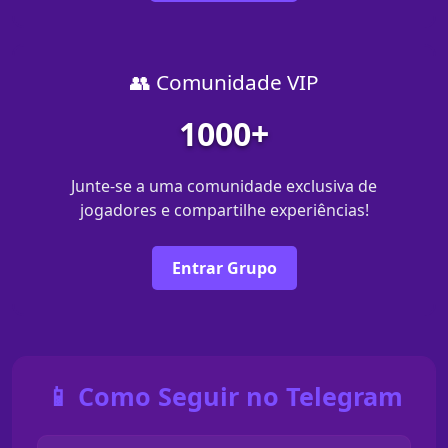
👥 Comunidade VIP
1000+
Junte-se a uma comunidade exclusiva de
jogadores e compartilhe experiências!
Entrar Grupo
📱 Como Seguir no Telegram