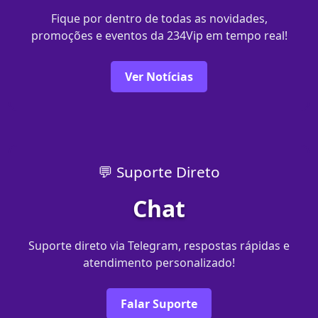
Fique por dentro de todas as novidades,
promoções e eventos da 234Vip em tempo real!
Ver Notícias
💬 Suporte Direto
Chat
Suporte direto via Telegram, respostas rápidas e
atendimento personalizado!
Falar Suporte