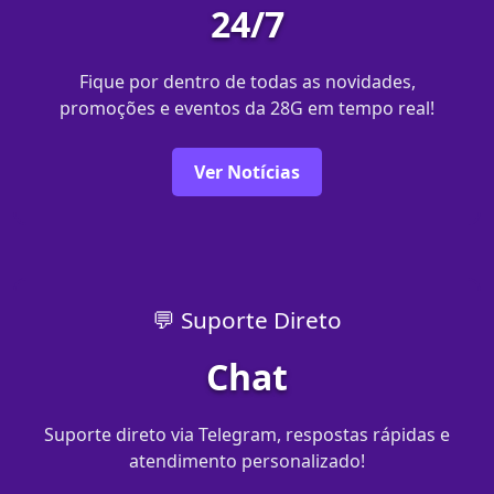
24/7
Fique por dentro de todas as novidades,
promoções e eventos da 28G em tempo real!
Ver Notícias
💬 Suporte Direto
Chat
Suporte direto via Telegram, respostas rápidas e
atendimento personalizado!