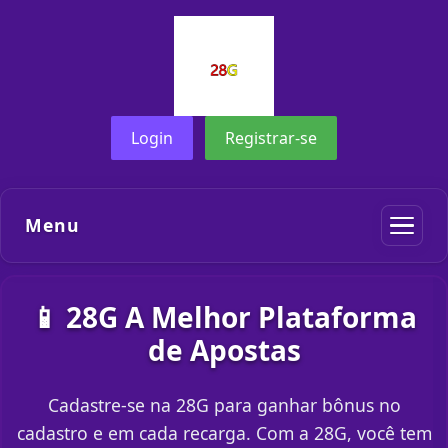
Login
Registrar-se
Menu
📱 28G A Melhor Plataforma
de Apostas
Cadastre-se na 28G para ganhar bônus no
cadastro e em cada recarga. Com a 28G, você tem