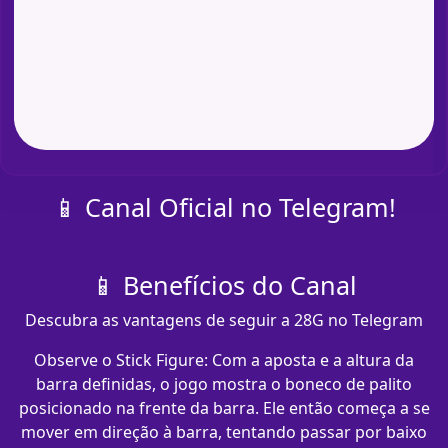
📱 Canal Oficial no Telegram!
📱 Benefícios do Canal
Descubra as vantagens de seguir a 28G no Telegram
Observe o Stick Figure: Com a aposta e a altura da
barra definidas, o jogo mostra o boneco de palito
posicionado na frente da barra. Ele então começa a se
mover em direção à barra, tentando passar por baixo