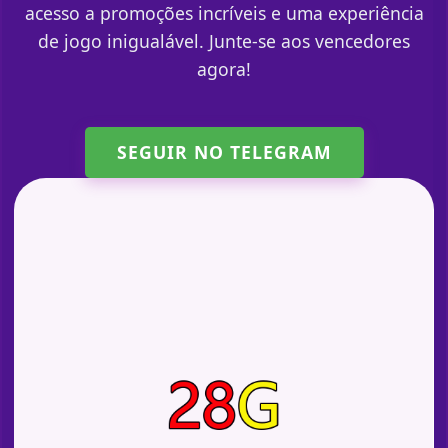
acesso a promoções incríveis e uma experiência
de jogo inigualável. Junte-se aos vencedores
agora!
SEGUIR NO TELEGRAM