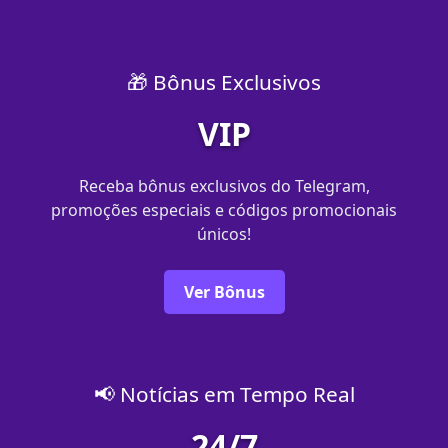
🎁 Bônus Exclusivos
VIP
Receba bônus exclusivos do Telegram,
promoções especiais e códigos promocionais
únicos!
Ver Bônus
📢 Notícias em Tempo Real
24/7