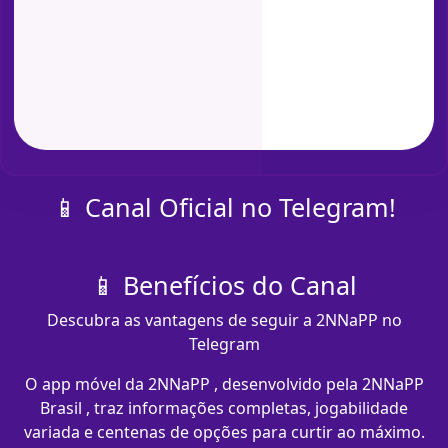
📱 Canal Oficial no Telegram!
📱 Benefícios do Canal
Descubra as vantagens de seguir a 2NNaPP no
Telegram
O app móvel da 2NNaPP , desenvolvido pela 2NNaPP
Brasil , traz informações completas, jogabilidade
variada e centenas de opções para curtir ao máximo.