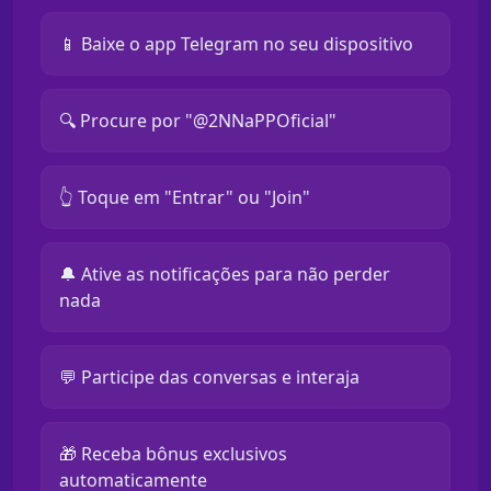
📱 Baixe o app Telegram no seu dispositivo
🔍 Procure por "@2NNaPPOficial"
👆 Toque em "Entrar" ou "Join"
🔔 Ative as notificações para não perder
nada
💬 Participe das conversas e interaja
🎁 Receba bônus exclusivos
automaticamente