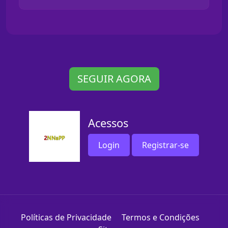
SEGUIR AGORA
Acessos
Login
Registrar-se
Políticas de Privacidade
Termos e Condições