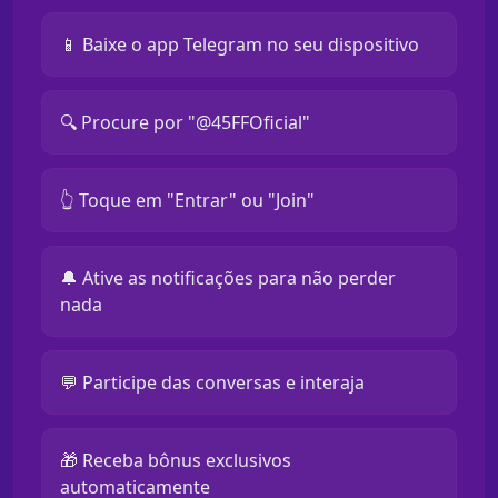
📱 Baixe o app Telegram no seu dispositivo
🔍 Procure por "@45FFOficial"
👆 Toque em "Entrar" ou "Join"
🔔 Ative as notificações para não perder
nada
💬 Participe das conversas e interaja
🎁 Receba bônus exclusivos
automaticamente