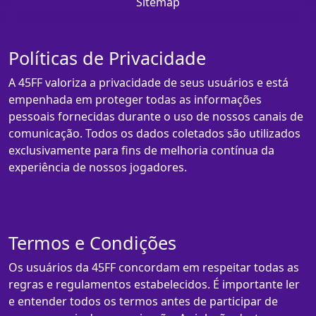
Sitemap
Políticas de Privacidade
A 45FF valoriza a privacidade de seus usuários e está
empenhada em proteger todas as informações
pessoais fornecidas durante o uso de nossos canais de
comunicação. Todos os dados coletados são utilizados
exclusivamente para fins de melhoria contínua da
experiência de nossos jogadores.
Termos e Condições
Os usuários da 45FF concordam em respeitar todas as
regras e regulamentos estabelecidos. É importante ler
e entender todos os termos antes de participar de