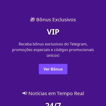
🎁 Bônus Exclusivos
VIP
Receba bônus exclusivos do Telegram,
promoções especiais e códigos promocionais
únicos!
Ver Bônus
📢 Notícias em Tempo Real
24/7