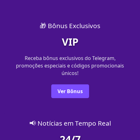
🎁 Bônus Exclusivos
VIP
Receba bônus exclusivos do Telegram,
promoções especiais e códigos promocionais
únicos!
Ver Bônus
📢 Notícias em Tempo Real
24/7