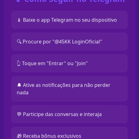
📱 Baixe o app Telegram no seu dispositivo
🔍 Procure por "@45KK LoginOficial"
👆 Toque em "Entrar" ou "Join"
🔔 Ative as notificações para não perder
nada
💬 Participe das conversas e interaja
🎁 Receba bônus exclusivos