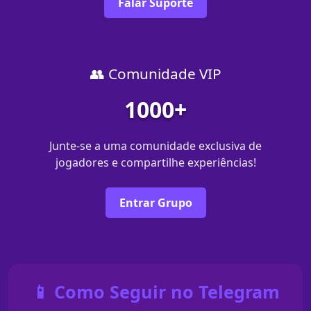
Falar Suporte
👥 Comunidade VIP
1000+
Junte-se a uma comunidade exclusiva de
jogadores e compartilhe experiências!
Entrar Grupo
📱 Como Seguir no Telegram