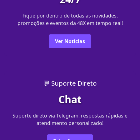
Fique por dentro de todas as novidades,
promoções e eventos da 48X em tempo real!
Ver Notícias
💬 Suporte Direto
Chat
Suporte direto via Telegram, respostas rápidas e
atendimento personalizado!