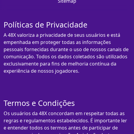
Sitemap
Políticas de Privacidade
A 48X valoriza a privacidade de seus usuários e está
empenhada em proteger todas as informações
pessoais fornecidas durante o uso de nossos canais de
comunicação. Todos os dados coletados são utilizados
exclusivamente para fins de melhoria contínua da
experiência de nossos jogadores.
Termos e Condições
Os usuários da 48X concordam em respeitar todas as
regras e regulamentos estabelecidos. É importante ler
e entender todos os termos antes de participar de