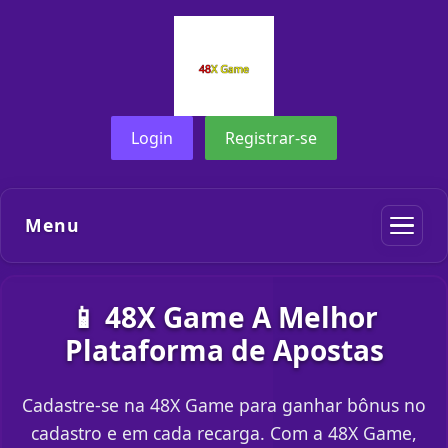
Login
Registrar-se
Menu
📱 48X Game A Melhor
Plataforma de Apostas
Cadastre-se na 48X Game para ganhar bônus no
cadastro e em cada recarga. Com a 48X Game,