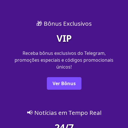
🎁 Bônus Exclusivos
VIP
Receba bônus exclusivos do Telegram,
promoções especiais e códigos promocionais
únicos!
Ver Bônus
📢 Notícias em Tempo Real
24/7