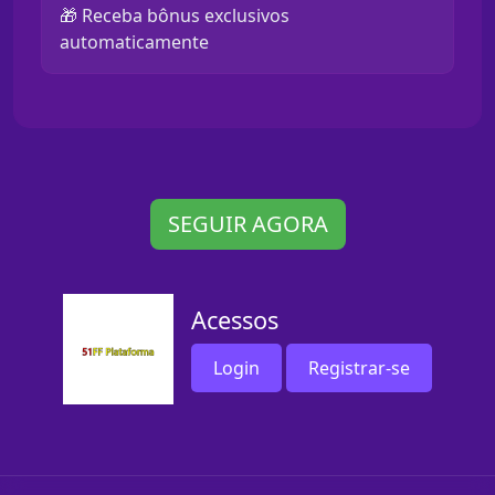
🎁 Receba bônus exclusivos
automaticamente
SEGUIR AGORA
Acessos
Login
Registrar-se