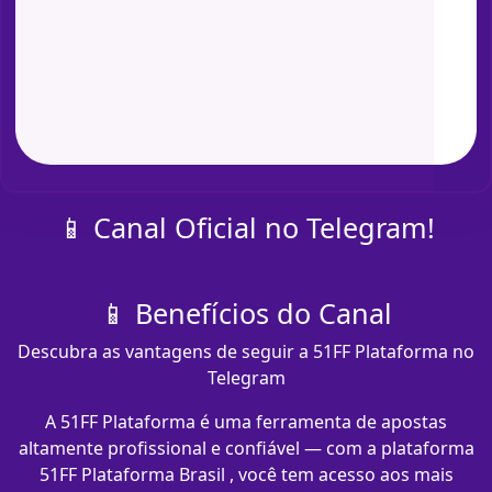
📱 Canal Oficial no Telegram!
📱 Benefícios do Canal
Descubra as vantagens de seguir a 51FF Plataforma no
Telegram
A 51FF Plataforma é uma ferramenta de apostas
altamente profissional e confiável — com a plataforma
51FF Plataforma Brasil , você tem acesso aos mais