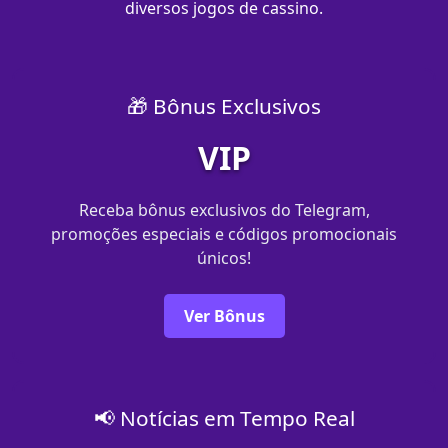
diversos jogos de cassino.
🎁 Bônus Exclusivos
VIP
Receba bônus exclusivos do Telegram,
promoções especiais e códigos promocionais
únicos!
Ver Bônus
📢 Notícias em Tempo Real