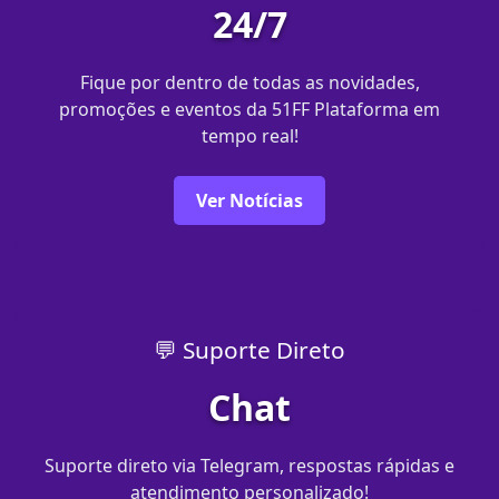
24/7
Fique por dentro de todas as novidades,
promoções e eventos da 51FF Plataforma em
tempo real!
Ver Notícias
💬 Suporte Direto
Chat
Suporte direto via Telegram, respostas rápidas e
atendimento personalizado!