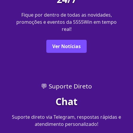
Fique por dentro de todas as novidades,
promoções e eventos da 5555Win em tempo
real!
Ver Notícias
💬 Suporte Direto
Chat
Suporte direto via Telegram, respostas rápidas e
atendimento personalizado!