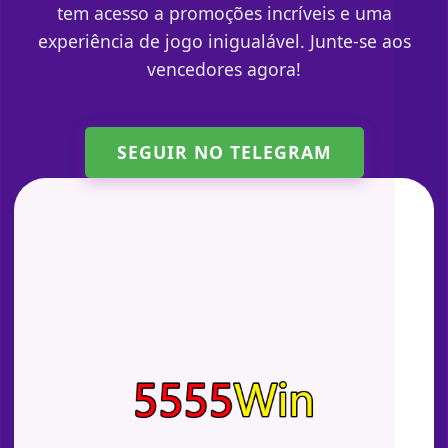
tem acesso a promoções incríveis e uma
experiência de jogo inigualável. Junte-se aos
vencedores agora!
SEGUIR NO TELEGRAM