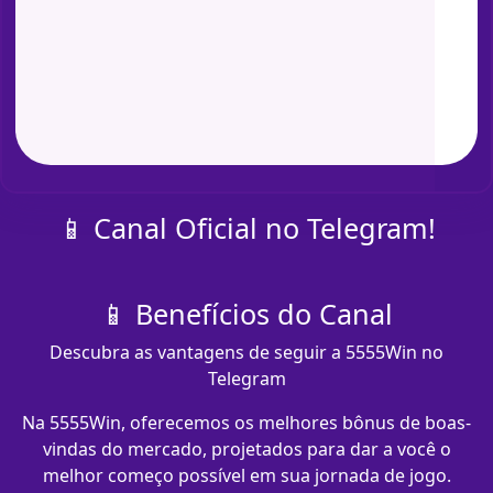
📱 Canal Oficial no Telegram!
📱 Benefícios do Canal
Descubra as vantagens de seguir a 5555Win no
Telegram
Na 5555Win, oferecemos os melhores bônus de boas-
vindas do mercado, projetados para dar a você o
melhor começo possível em sua jornada de jogo.