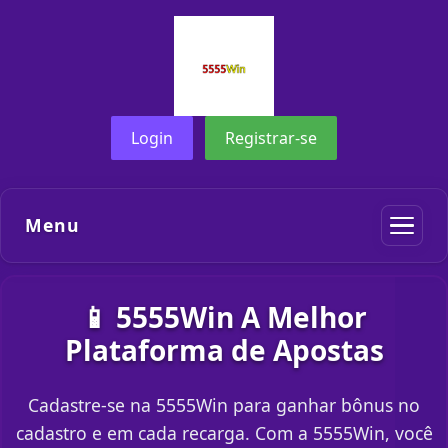
Login
Registrar-se
Menu
📱 5555Win A Melhor
Plataforma de Apostas
Cadastre-se na 5555Win para ganhar bônus no
cadastro e em cada recarga. Com a 5555Win, você