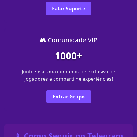
Falar Suporte
👥 Comunidade VIP
1000+
Junte-se a uma comunidade exclusiva de
jogadores e compartilhe experiências!
Entrar Grupo
📱 Como Seguir no Telegram