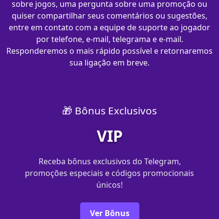
sobre jogos, uma pergunta sobre uma promoção ou
quiser compartilhar seus comentários ou sugestões,
entre em contato com a equipe de suporte ao jogador
por telefone, e-mail, telegrama e e-mail.
Responderemos o mais rápido possível e retornaremos
sua ligação em breve.
🎁 Bônus Exclusivos
VIP
Receba bônus exclusivos do Telegram,
promoções especiais e códigos promocionais
únicos!
Ver Bônus