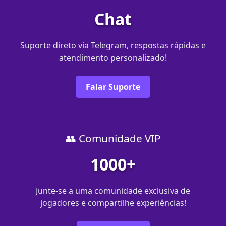
Chat
Suporte direto via Telegram, respostas rápidas e
atendimento personalizado!
Falar Suporte
👥 Comunidade VIP
1000+
Junte-se a uma comunidade exclusiva de
jogadores e compartilhe experiências!