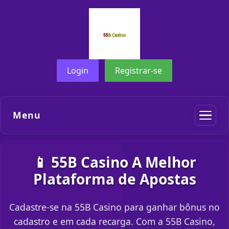
Login
Registrar-se
Menu
📱 55B Casino A Melhor
Plataforma de Apostas
Cadastre-se na 55B Casino para ganhar bônus no
cadastro e em cada recarga. Com a 55B Casino,