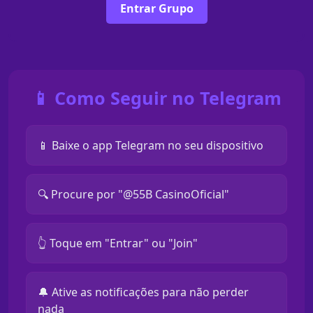
Entrar Grupo
📱 Como Seguir no Telegram
📱 Baixe o app Telegram no seu dispositivo
🔍 Procure por "@55B CasinoOficial"
👆 Toque em "Entrar" ou "Join"
🔔 Ative as notificações para não perder
nada