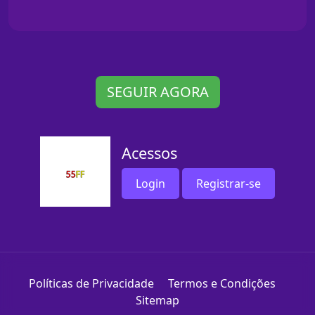
SEGUIR AGORA
Acessos
Login
Registrar-se
Políticas de Privacidade
Termos e Condições
Sitemap