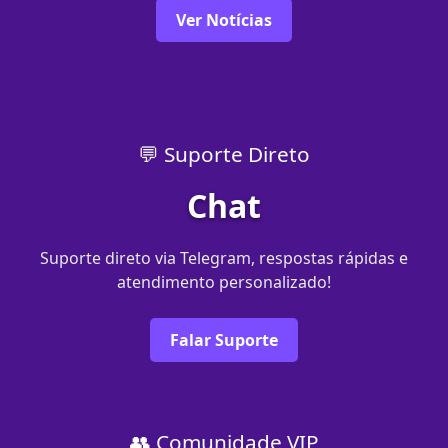
Ver Notícias
💬 Suporte Direto
Chat
Suporte direto via Telegram, respostas rápidas e
atendimento personalizado!
Falar Suporte
👥 Comunidade VIP