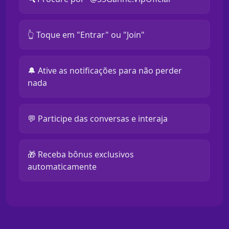
👆 Toque em "Entrar" ou "Join"
🔔 Ative as notificações para não perder
nada
💬 Participe das conversas e interaja
🎁 Receba bônus exclusivos
automaticamente