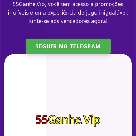
55Ganhe.Vip, você tem acesso a promoções
incríveis e uma experiência de jogo inigualável.
Junte-se aos vencedores agora!
SEGUIR NO TELEGRAM