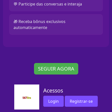
💬 Participe das conversas e interaja
🎁 Receba bônus exclusivos
automaticamente
SEGUIR AGORA
Acessos
Login
Registrar-se