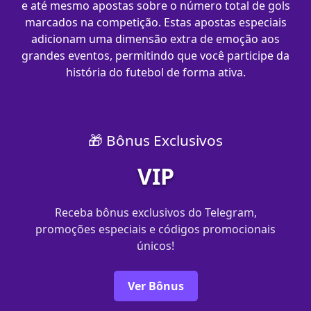
e até mesmo apostas sobre o número total de gols
marcados na competição. Estas apostas especiais
adicionam uma dimensão extra de emoção aos
grandes eventos, permitindo que você participe da
história do futebol de forma ativa.
🎁 Bônus Exclusivos
VIP
Receba bônus exclusivos do Telegram,
promoções especiais e códigos promocionais
únicos!
Ver Bônus