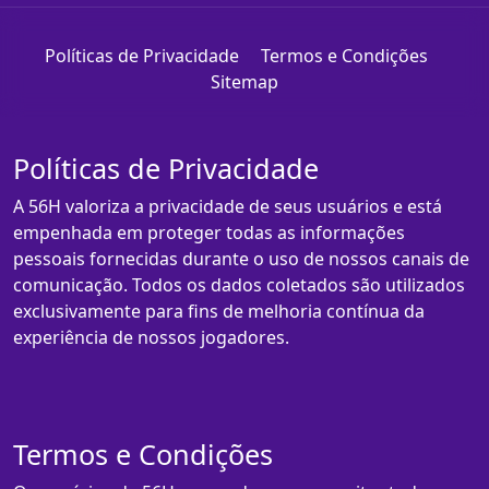
Políticas de Privacidade
Termos e Condições
Sitemap
Políticas de Privacidade
A 56H valoriza a privacidade de seus usuários e está
empenhada em proteger todas as informações
pessoais fornecidas durante o uso de nossos canais de
comunicação. Todos os dados coletados são utilizados
exclusivamente para fins de melhoria contínua da
experiência de nossos jogadores.
Termos e Condições