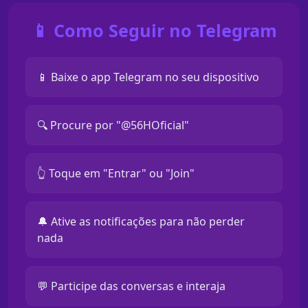
📱 Como Seguir no Telegram
📱 Baixe o app Telegram no seu dispositivo
🔍 Procure por "@56HOficial"
👆 Toque em "Entrar" ou "Join"
🔔 Ative as notificações para não perder
nada
💬 Participe das conversas e interaja