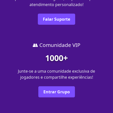
atendimento personalizado!
Falar Suporte
👥 Comunidade VIP
1000+
Junte-se a uma comunidade exclusiva de
jogadores e compartilhe experiências!
Entrar Grupo