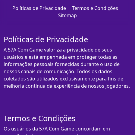
Políticas de Privacidade
Termos e Condições
Sitemap
Políticas de Privacidade
A 57A Com Game valoriza a privacidade de seus
usuários e está empenhada em proteger todas as
informações pessoais fornecidas durante o uso de
nossos canais de comunicação. Todos os dados
coletados são utilizados exclusivamente para fins de
melhoria contínua da experiência de nossos jogadores.
Termos e Condições
Os usuários da 57A Com Game concordam em