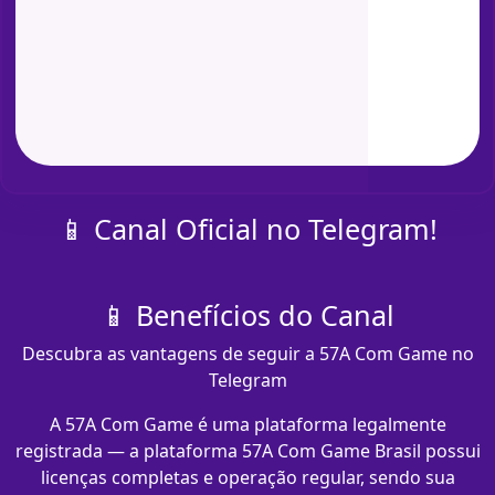
📱 Canal Oficial no Telegram!
📱 Benefícios do Canal
Descubra as vantagens de seguir a 57A Com Game no
Telegram
A 57A Com Game é uma plataforma legalmente
registrada — a plataforma 57A Com Game Brasil possui
licenças completas e operação regular, sendo sua