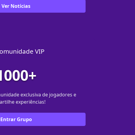
Ver Notícias
Comunidade VIP
1000+
unidade exclusiva de jogadores e
rtilhe experiências!
Entrar Grupo