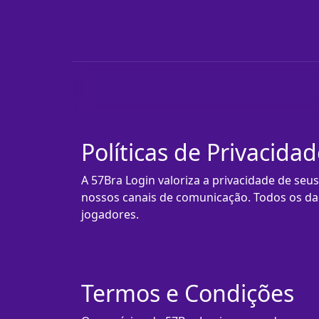
Políticas de Privacida
A 57Bra Login valoriza a privacidade de se
nossos canais de comunicação. Todos os dad
jogadores.
Termos e Condições