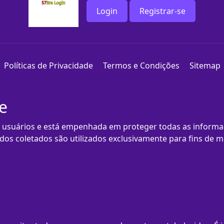
Login
Registrar-se
Políticas de Privacidade
Termos e Condições
Sitemap
de
us usuários e está empenhada em proteger todas as informa
os coletados são utilizados exclusivamente para fins de m