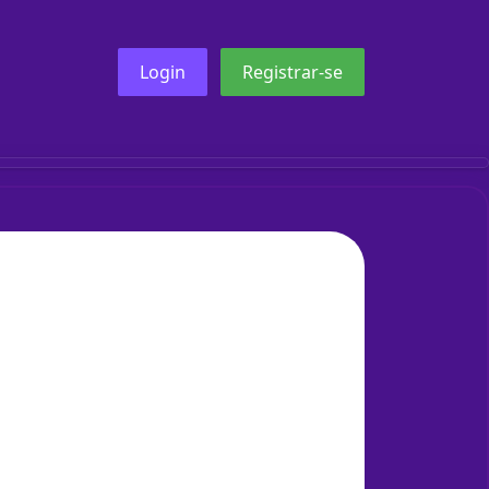
Login
Registrar-se