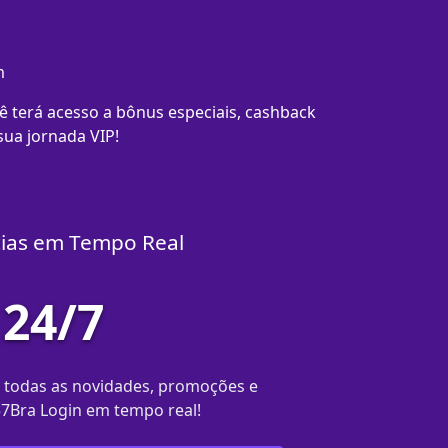
m
ê terá acesso a bônus especiais, cashback
sua jornada VIP!
cias em Tempo Real
24/7
e todas as novidades, promoções e
57Bra Login em tempo real!