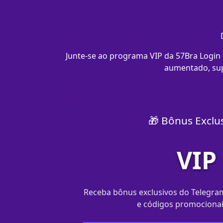
Junte-se ao programa VIP da 57Bra Login 
aumentado, supo
🎁 Bônus Exclu
VIP
Receba bônus exclusivos do Telegra
e códigos promocionai