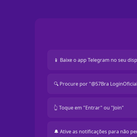
📱 Baixe o app Telegram no seu disp
🔍 Procure por "@57Bra LoginOficia
👆 Toque em "Entrar" ou "Join"
🔔 Ative as notificações para não p