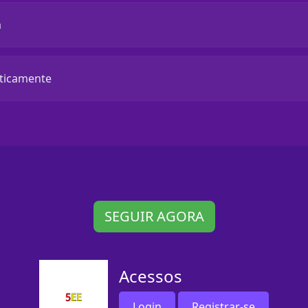
a
aticamente
SEGUIR AGORA
Acessos
Login
Registrar-se