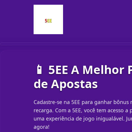
📱 5EE A Melhor 
de Apostas
Cadastre-se na 5EE para ganhar bônus 
recarga. Com a 5EE, você tem acesso a 
uma experiência de jogo inigualável. J
agora!