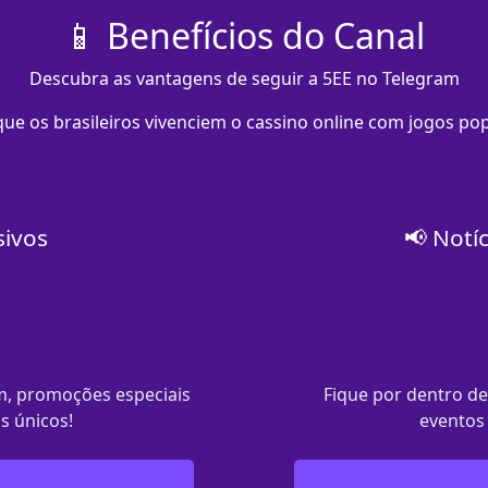
📱 Benefícios do Canal
Descubra as vantagens de seguir a 5EE no Telegram
que os brasileiros vivenciem o cassino online com jogos po
sivos
📢 Notí
m, promoções especiais
Fique por dentro d
s únicos!
eventos