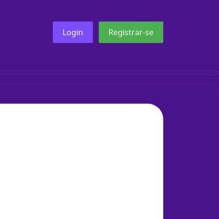
Login
Registrar-se