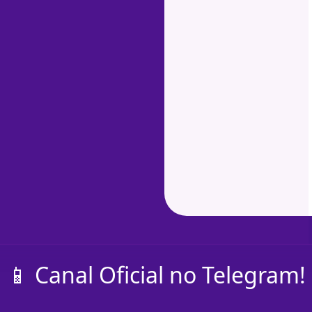
📱 Canal Oficial no Telegram!