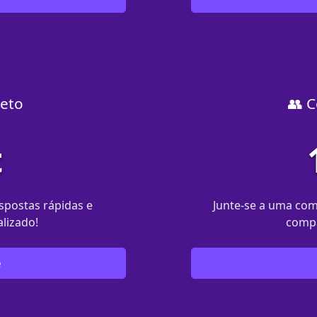
reto
👥 
t
espostas rápidas e
Junte-se a uma com
lizado!
compa
e