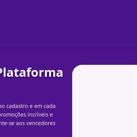
Plataforma
no cadastro e em cada
promoções incríveis e
unte-se aos vencedores