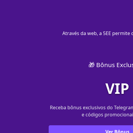
Através da web, a 5EE permite 
🎁 Bônus Exclu
VIP
Receba bônus exclusivos do Telegra
e códigos promocionai
Ver Bônus