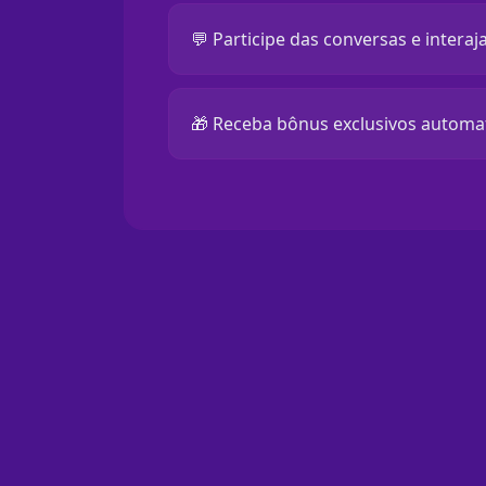
💬 Participe das conversas e interaj
🎁 Receba bônus exclusivos autom