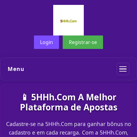
Login
Registrar-se
Menu
📱 5HHh.Com A Melhor
Plataforma de Apostas
Cadastre-se na 5HHh.Com para ganhar bônus no
cadastro e em cada recarga. Com a 5HHh.Com,