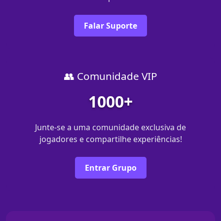
Falar Suporte
👥 Comunidade VIP
1000+
Junte-se a uma comunidade exclusiva de
jogadores e compartilhe experiências!
Entrar Grupo