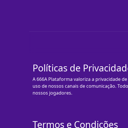
Políticas de Privacida
A 666A Plataforma valoriza a privacidade d
uso de nossos canais de comunicação. Todos
nossos jogadores.
Termos e Condições