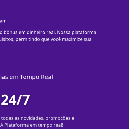
ram
 o bônus em dinheiro real. Nossa plataforma
sitos, permitindo que você maximize sua
cias em Tempo Real
24/7
e todas as novidades, promoções e
6A Plataforma em tempo real!