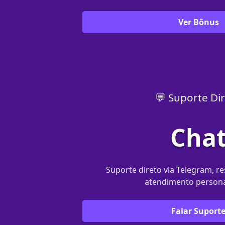
Ver Bônus
💬 Suporte Di
Cha
Suporte direto via Telegram, r
atendimento persona
Falar Suport