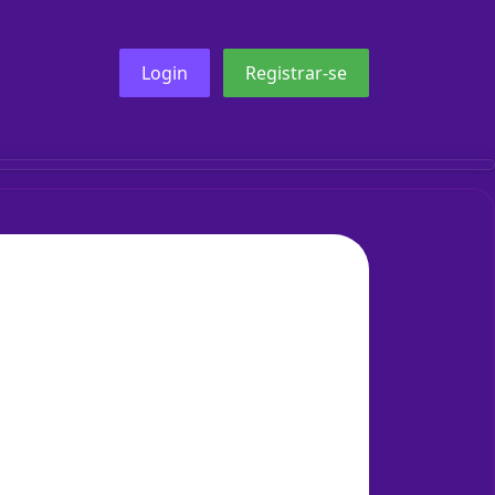
Login
Registrar-se