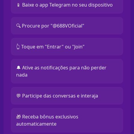
📱 Baixe o app Telegram no seu dispositivo
🔍 Procure por "@688VOficial"
👆 Toque em "Entrar" ou "Join"
🔔 Ative as notificações para não perder
nada
💬 Participe das conversas e interaja
🎁 Receba bônus exclusivos
automaticamente