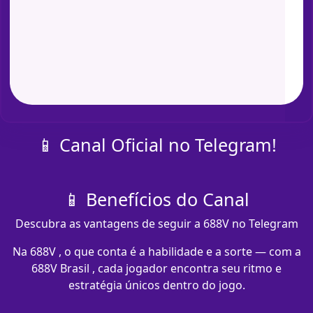
📱 Canal Oficial no Telegram!
📱 Benefícios do Canal
Descubra as vantagens de seguir a 688V no Telegram
Na 688V , o que conta é a habilidade e a sorte — com a
688V Brasil , cada jogador encontra seu ritmo e
estratégia únicos dentro do jogo.