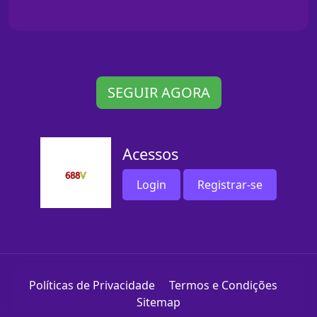
SEGUIR AGORA
Acessos
Login
Registrar-se
Políticas de Privacidade
Termos e Condições
Sitemap