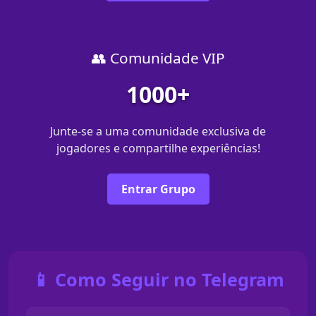
👥 Comunidade VIP
1000+
Junte-se a uma comunidade exclusiva de
jogadores e compartilhe experiências!
Entrar Grupo
📱 Como Seguir no Telegram