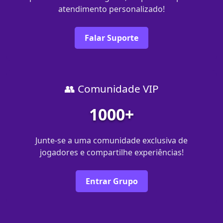
atendimento personalizado!
Falar Suporte
👥 Comunidade VIP
1000+
Junte-se a uma comunidade exclusiva de
jogadores e compartilhe experiências!
Entrar Grupo