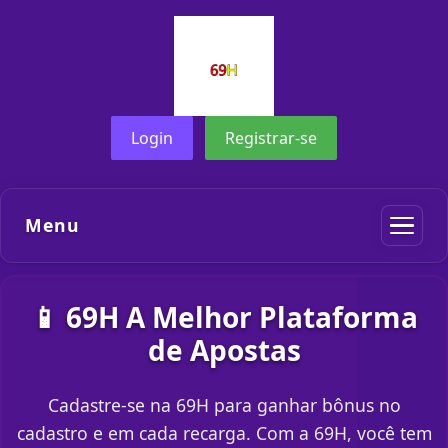
Login
Registrar-se
Menu
📱 69H A Melhor Plataforma
de Apostas
Cadastre-se na 69H para ganhar bônus no
cadastro e em cada recarga. Com a 69H, você tem