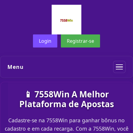
Login
Registrar-se
Menu
📱 7558Win A Melhor
Plataforma de Apostas
Cadastre-se na 7558Win para ganhar bônus no
cadastro e em cada recarga. Com a 7558Win, você