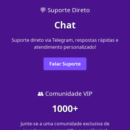
💬 Suporte Direto
Chat
Suporte direto via Telegram, respostas rápidas e
atendimento personalizado!
Falar Suporte
👥 Comunidade VIP
1000+
Junte-se a uma comunidade exclusiva de