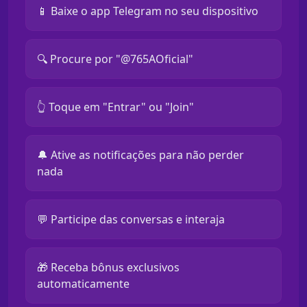
📱 Baixe o app Telegram no seu dispositivo
🔍 Procure por "@765AOficial"
👆 Toque em "Entrar" ou "Join"
🔔 Ative as notificações para não perder
nada
💬 Participe das conversas e interaja
🎁 Receba bônus exclusivos
automaticamente