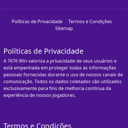
Políticas de Privacidade
Termos e Condições
Sitemap
Políticas de Privacidade
A 7676 Win valoriza a privacidade de seus usuários e
está empenhada em proteger todas as informações
pessoais fornecidas durante o uso de nossos canais de
comunicação. Todos os dados coletados são utilizados
exclusivamente para fins de melhoria contínua da
experiência de nossos jogadores.
Termos e Condições