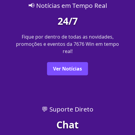
📢 Notícias em Tempo Real
24/7
Fique por dentro de todas as novidades,
promoções e eventos da 7676 Win em tempo
real!
Ver Notícias
💬 Suporte Direto
Chat