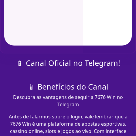
📱 Canal Oficial no Telegram!
📱 Benefícios do Canal
Descubra as vantagens de seguir a 7676 Win no
Telegram
Antes de falarmos sobre o login, vale lembrar que a
7676 Win é uma plataforma de apostas esportivas,
cassino online, slots e jogos ao vivo. Com interface