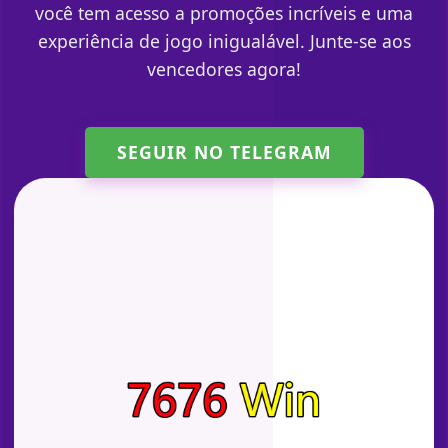
você tem acesso a promoções incríveis e uma
experiência de jogo inigualável. Junte-se aos
vencedores agora!
SEGUIR NO TELEGRAM