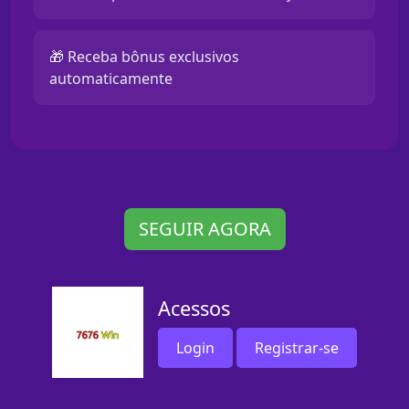
🎁 Receba bônus exclusivos
automaticamente
SEGUIR AGORA
Acessos
Login
Registrar-se