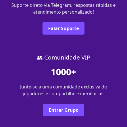
Suporte direto via Telegram, respostas rápidas e
atendimento personalizado!
Falar Suporte
👥 Comunidade VIP
1000+
Junte-se a uma comunidade exclusiva de
jogadores e compartilhe experiências!
Entrar Grupo