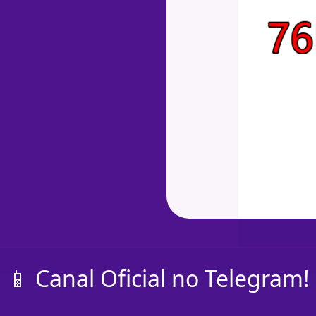
📱 Canal Oficial no Telegram!