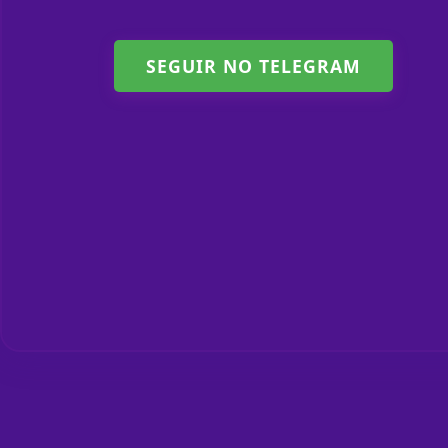
SEGUIR NO TELEGRAM