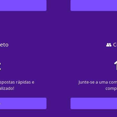
reto
👥 
t
espostas rápidas e
Junte-se a uma com
lizado!
compa
e