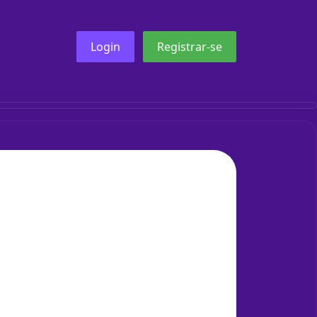
Login
Registrar-se