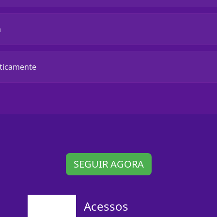
a
aticamente
SEGUIR AGORA
Acessos