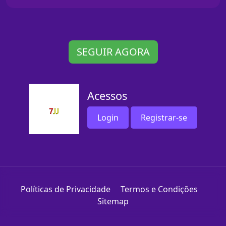
SEGUIR AGORA
Acessos
Login
Registrar-se
Políticas de Privacidade
Termos e Condições
Sitemap