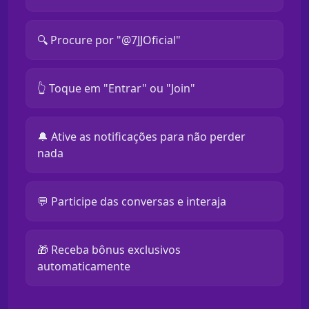
🔍 Procure por "@7JJOficial"
👆 Toque em "Entrar" ou "Join"
🔔 Ative as notificações para não perder
nada
💬 Participe das conversas e interaja
🎁 Receba bônus exclusivos
automaticamente