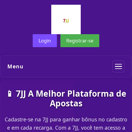
Login
Registrar-se
Menu
📱 7JJ A Melhor Plataforma de
Apostas
Cadastre-se na 7JJ para ganhar bônus no cadastro
e em cada recarga. Com a 7JJ, você tem acesso a