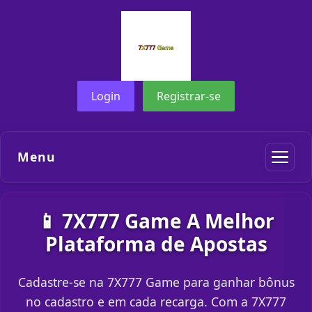
Login
Registrar-se
Menu
📱 7X777 Game A Melhor
Plataforma de Apostas
Cadastre-se na 7X777 Game para ganhar bônus
no cadastro e em cada recarga. Com a 7X777