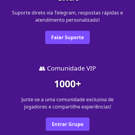
Suporte direto via Telegram, respostas rápidas e
atendimento personalizado!
Falar Suporte
👥 Comunidade VIP
1000+
Junte-se a uma comunidade exclusiva de
jogadores e compartilhe experiências!
Entrar Grupo