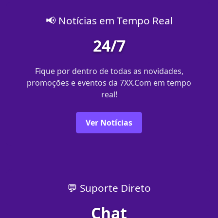
📢 Notícias em Tempo Real
24/7
Fique por dentro de todas as novidades,
promoções e eventos da 7XX.Com em tempo
real!
Ver Notícias
💬 Suporte Direto
Chat