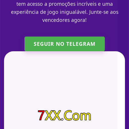
tem acesso a promoções incríveis e uma
experiência de jogo inigualável. Junte-se aos
vencedores agora!
SEGUIR NO TELEGRAM