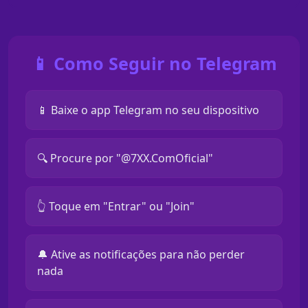
📱 Como Seguir no Telegram
📱 Baixe o app Telegram no seu dispositivo
🔍 Procure por "@7XX.ComOficial"
👆 Toque em "Entrar" ou "Join"
🔔 Ative as notificações para não perder
nada